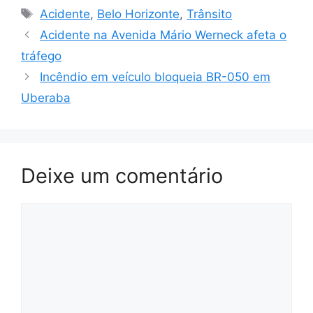
Tags
Acidente
,
Belo Horizonte
,
Trânsito
Acidente na Avenida Mário Werneck afeta o
tráfego
Incêndio em veículo bloqueia BR-050 em
Uberaba
Deixe um comentário
Comentário