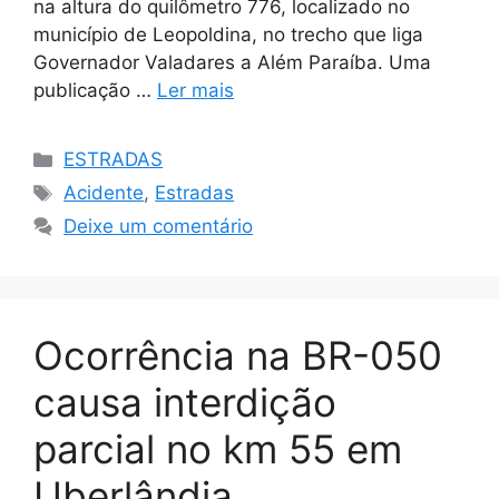
na altura do quilômetro 776, localizado no
município de Leopoldina, no trecho que liga
Governador Valadares a Além Paraíba. Uma
publicação …
Ler mais
Categorias
ESTRADAS
Tags
Acidente
,
Estradas
Deixe um comentário
Ocorrência na BR-050
causa interdição
parcial no km 55 em
Uberlândia