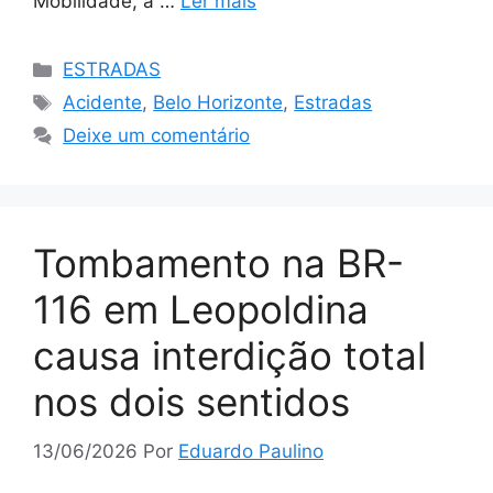
Mobilidade, a …
Ler mais
Categorias
ESTRADAS
Tags
Acidente
,
Belo Horizonte
,
Estradas
Deixe um comentário
Tombamento na BR-
116 em Leopoldina
causa interdição total
nos dois sentidos
13/06/2026
Por
Eduardo Paulino