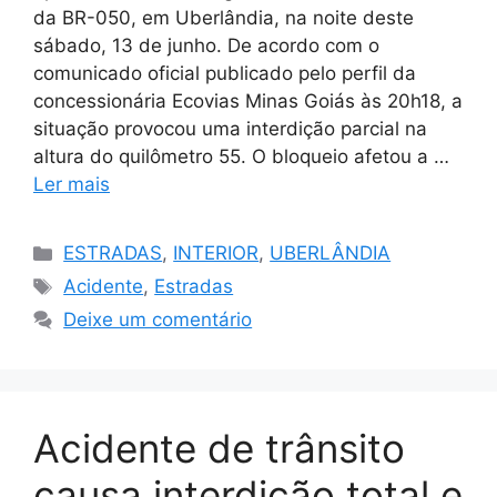
da BR-050, em Uberlândia, na noite deste
sábado, 13 de junho. De acordo com o
comunicado oficial publicado pelo perfil da
concessionária Ecovias Minas Goiás às 20h18, a
situação provocou uma interdição parcial na
altura do quilômetro 55. O bloqueio afetou a …
Ler mais
Categorias
ESTRADAS
,
INTERIOR
,
UBERLÂNDIA
Tags
Acidente
,
Estradas
Deixe um comentário
Acidente de trânsito
causa interdição total e