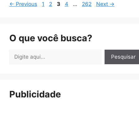
Page
Page
Page
Page
Page
←
Previous
1
2
3
4
…
262
Next
→
O que você busca?
Pesquisar
Pesquisar
Publicidade